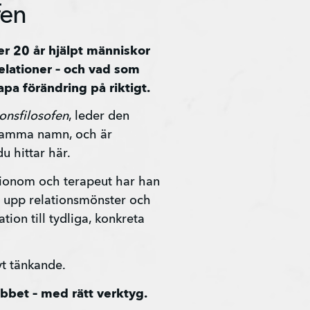
fen
er 20 år hjälpt människor 
 relationer – och vad som 
apa förändring på riktigt.
ionsfilosofen
, leder den 
amma namn, och är 
 hittar här.
onom och terapeut har han 
sa upp relationsmönster och 
tion till tydliga, konkreta 
vt tänkande.
obbet – med rätt verktyg.