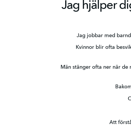
Jag hjälper di
Jag jobbar med barndo
Kvinnor blir ofta besv
Män stänger ofta ner när de möt
Bakom 
O
Att först