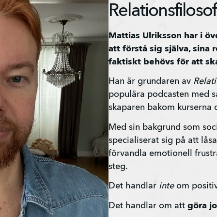
Relationsfiloso
Mattias Ulriksson har i öv
att förstå sig själva, sina
faktiskt behövs för att sk
Han är grundaren av 
Relat
populära podcasten med s
skaparen bakom kurserna du
Med sin bakgrund som soci
specialiserat sig på att lå
förvandla emotionell frustra
steg.
Det handlar 
inte
 om positi
Det handlar om att 
göra j