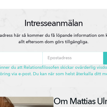
Intresseanmälan
dress här så kommer du få löpande information om kur
allt eftersom dom görs tillgängliga.
Name
Email
er du att Relationsfilosofen skickar ovärderlig visdo
ring via e-post. Du kan när som helst återkalla ditt 
Om Mattias Ulr