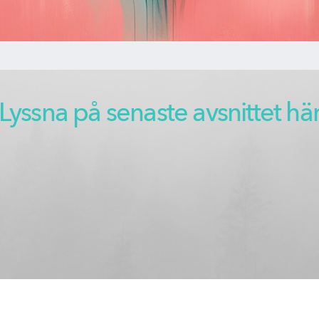
Lyssna på senaste avsnittet hä