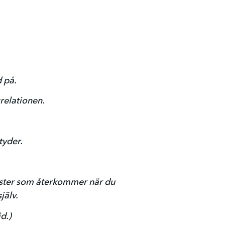
d på.
relationen.
tyder.
önster som återkommer när du 
jälv.
d.)