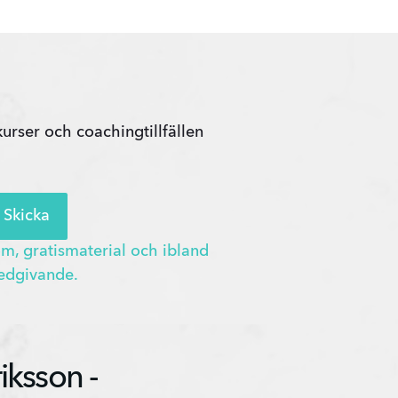
ser och coachingtillfällen 
Skicka
m, gratismaterial och ibland
medgivande.
iksson -