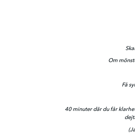
Skar
Om mönster
Få sy
40 minuter där du får klarhet
dejt
(J